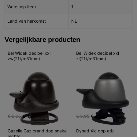
Webshop item
1
Land van herkomst
NL
Vergelijkbare producten
Bel Widek decibel xxl 
Bel Widek decibel xxl 
zw(21t/m31mm)
zi(21t/m31mm)
€ 5,95
€ 4,95
€ 5,95
€ 4,95
Gazelle Gaz crand dop snake 
Dynad Xlc dop atb
rechts