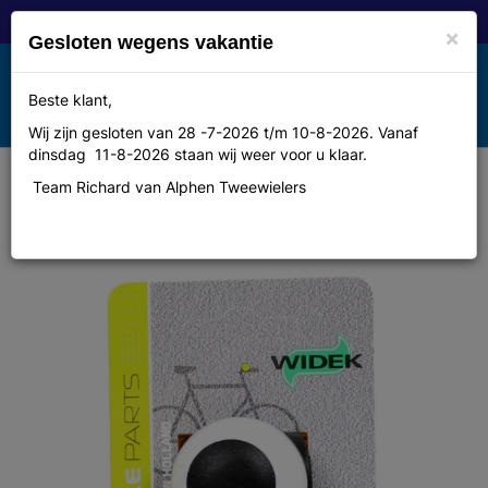
×
Gesloten wegens vakantie
Toggle
Beste klant,
MENU
navigation
Wij zijn gesloten van 28 -7-2026 t/m 10-8-2026. Vanaf
dinsdag 11-8-2026 staan wij weer voor u klaar.
Team Richard van Alphen Tweewielers
Widek bel Compact 2 wt op krt