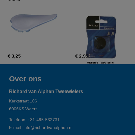
€ 3,25
€ 2,95
Over ons
Richard van Alphen Tweewielers
Kerkstraat 106
6006KS
Weert
Telefoon:
+31-495-532731
E-mail:
info@richardvanalphen.nl