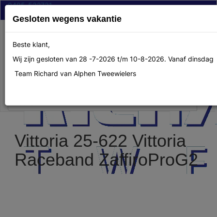
0495-532731
info@richardvanalphen.nl
Gesloten wegens vakantie
Toggle
menu
navigati
Beste klant,
Wij zijn gesloten van 28 -7-2026 t/m 10-8-2026. Vanaf dinsdag 
Team Richard van Alphen Tweewielers
Vittoria 25-622 Vittoria
Raceband ZaffiroProG2