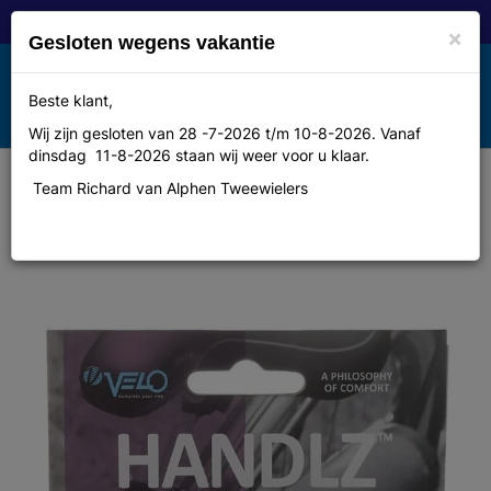
×
Gesloten wegens vakantie
Toggle
Beste klant,
MENU
navigation
Wij zijn gesloten van 28 -7-2026 t/m 10-8-2026. Vanaf
dinsdag 11-8-2026 staan wij weer voor u klaar.
Team Richard van Alphen Tweewielers
Velo handvatten leer ergo
92/135mm zwart