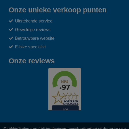
Onze unieke verkoop punten
Uitstekende service
Geweldige reviews
Betrouwbare website
E-bike specialist
Onze reviews
© 2026 Richard van Alphen. Ondersteund door
SitePack ®
Cookies helpen ons bij het leveren, beschermen en verbeteren van