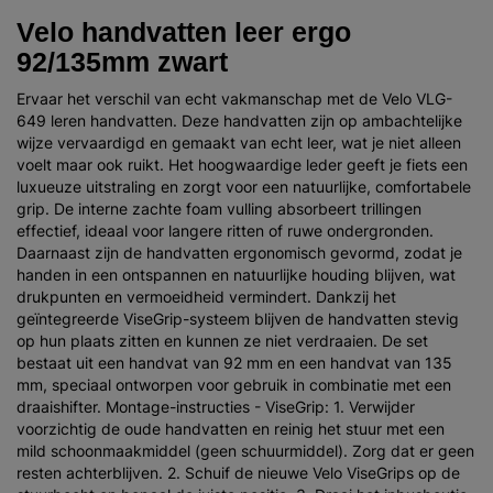
Velo handvatten leer ergo
92/135mm zwart
Ervaar het verschil van echt vakmanschap met de Velo VLG-
649 leren handvatten. Deze handvatten zijn op ambachtelijke
wijze vervaardigd en gemaakt van echt leer, wat je niet alleen
voelt maar ook ruikt. Het hoogwaardige leder geeft je fiets een
luxueuze uitstraling en zorgt voor een natuurlijke, comfortabele
grip. De interne zachte foam vulling absorbeert trillingen
effectief, ideaal voor langere ritten of ruwe ondergronden.
Daarnaast zijn de handvatten ergonomisch gevormd, zodat je
handen in een ontspannen en natuurlijke houding blijven, wat
drukpunten en vermoeidheid vermindert. Dankzij het
geïntegreerde ViseGrip-systeem blijven de handvatten stevig
op hun plaats zitten en kunnen ze niet verdraaien. De set
bestaat uit een handvat van 92 mm en een handvat van 135
mm, speciaal ontworpen voor gebruik in combinatie met een
draaishifter. Montage-instructies - ViseGrip: 1. Verwijder
voorzichtig de oude handvatten en reinig het stuur met een
mild schoonmaakmiddel (geen schuurmiddel). Zorg dat er geen
resten achterblijven. 2. Schuif de nieuwe Velo ViseGrips op de