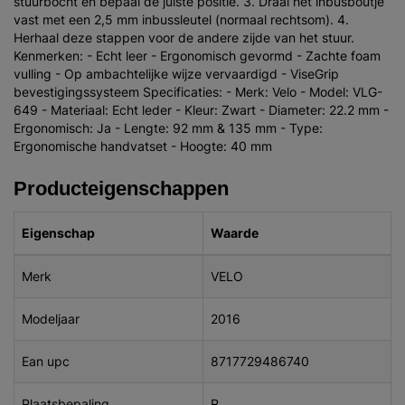
stuurbocht en bepaal de juiste positie. 3. Draai het inbusboutje
vast met een 2,5 mm inbussleutel (normaal rechtsom). 4.
Herhaal deze stappen voor de andere zijde van het stuur.
Kenmerken: - Echt leer - Ergonomisch gevormd - Zachte foam
vulling - Op ambachtelijke wijze vervaardigd - ViseGrip
bevestigingssysteem Specificaties: - Merk: Velo - Model: VLG-
649 - Materiaal: Echt leder - Kleur: Zwart - Diameter: 22.2 mm -
Ergonomisch: Ja - Lengte: 92 mm & 135 mm - Type:
Ergonomische handvatset - Hoogte: 40 mm
Producteigenschappen
Eigenschap
Waarde
Merk
VELO
Modeljaar
2016
Ean upc
8717729486740
Plaatsbepaling
R