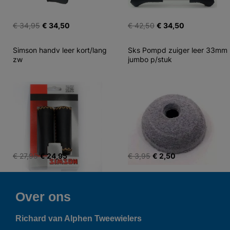
€ 34,95
€ 34,50
€ 42,50
€ 34,50
Simson handv leer kort/lang 
Sks Pompd zuiger leer 33mm 
zw
jumbo p/stuk
€ 27,95
€ 24,95
€ 3,95
€ 2,50
Over ons
Richard van Alphen Tweewielers