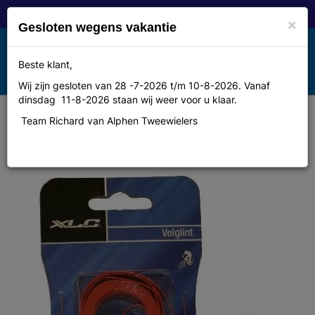
×
Gesloten wegens vakantie
Toggle
Beste klant,
MENU
navigation
Wij zijn gesloten van 28 -7-2026 t/m 10-8-2026. Vanaf
dinsdag 11-8-2026 staan wij weer voor u klaar.
Team Richard van Alphen Tweewielers
Velglint Xlc 26 18-559 kunstst.flex