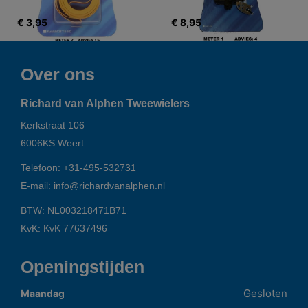
€ 3,95
€ 8,95
Over ons
Richard van Alphen Tweewielers
Kerkstraat 106
6006KS
Weert
Telefoon:
+31-495-532731
E-mail:
info@richardvanalphen.nl
BTW: NL003218471B71
KvK: KvK 77637496
Openingstijden
Gesloten
Maandag