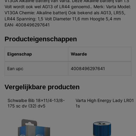
V13GA Alkaline batterij van Varta. Deze Alkaline batterij van 1.5
Volt wordt ook wel AG13 of LR44 genoemd.. Merk: Varta Model:
V13GA Chemie: Alkaline batterij Ook bekend als AG13, LR55,
LR44 Spanning: 1,5 Volt Diameter 11,6 mm Hoogte 5,4 mm
EAN: 4008496297641
Producteigenschappen
Eigenschap
Waarde
Ean upc
4008496297641
Vergelijkbare producten
Schwalbe Bib 18x11/4-13/8-
Varta High Energy Lady LR01 
175 sc dv (32) dv5
1s