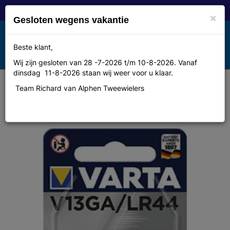
×
Gesloten wegens vakantie
Toggle
Beste klant,
MENU
navigation
Wij zijn gesloten van 28 -7-2026 t/m 10-8-2026. Vanaf
dinsdag 11-8-2026 staan wij weer voor u klaar.
Team Richard van Alphen Tweewielers
Varta Batt va knoop lr44
v13ga(sigm)alkal