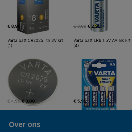
€ 8,90
€ 3,00
€ 2,95
Varta batt CR2025 lith 3V krt 
Varta batt LR6 1.5V AA alk krt 
(1)
(4)
€ 4,95
€ 3,00
€ 5,95
Over ons