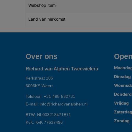
Webshop item
Land van herkomst
Over ons
Open
Maanda
Richard van Alphen Tweewielers
Dinsdag
Kerkstraat 106
Woensd
6006KS
Weert
Donderd
Telefoon:
+31-495-532731
Vrijdag
E-mail:
info@richardvanalphen.nl
Zaterda
BTW: NL003218471B71
Zondag
KvK: KvK 77637496