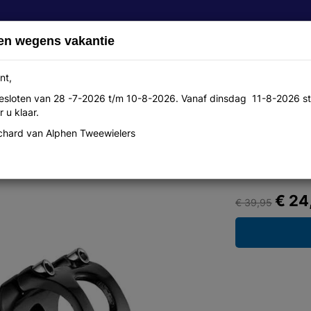
en wegens vakantie
nt,
 gesloten van 28 -7-2026 t/m 10-8-2026. Vanaf dinsdag 11-8-2026 st
Over ons
Aanbiedingen
Werkplaats
Contact
 u klaar.
hard van Alphen Tweewielers
/90
€ 24
€ 39,95