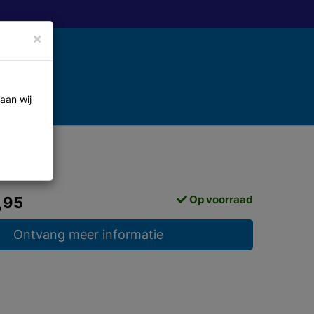
×
aan wij
Op voorraad
,95
Ontvang meer informatie