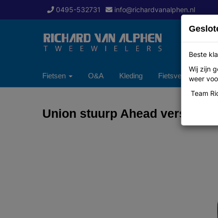
0495-532731
info@richardvanalphen.nl
Geslot
Beste kla
Wij zijn
Fietsen
O&A
Kleding
Fietsverzekering
weer voor
Team Ric
Union stuurp Ahead verst 31.8