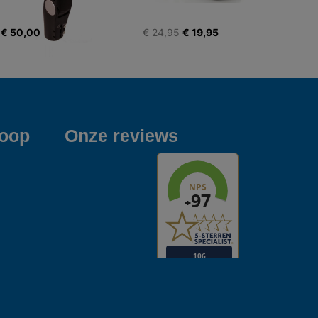
€ 50,00
€ 24,95
€ 19,95
koop
Onze reviews