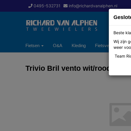
0495-532731
info@richardvanalphen.nl
Geslot
Beste kla
Wij zijn
Fietsen
O&A
Kleding
Fietsverzekering
weer voor
Team Ric
Trivio Bril vento wit/rood met 