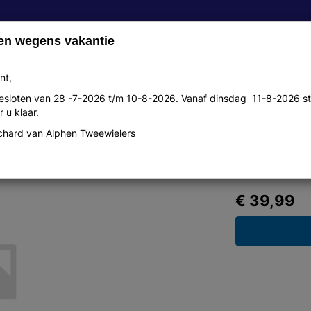
en wegens vakantie
nt,
 gesloten van 28 -7-2026 t/m 10-8-2026. Vanaf dinsdag 11-8-2026 st
Over ons
Aanbiedingen
Werkplaats
Contact
 u klaar.
hard van Alphen Tweewielers
2 extra lenzen
€ 39,99