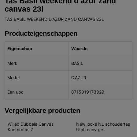
Tas Basil weekend d'azur zand
canvas 23l
TAS BASIL WEEKEND D'AZUR ZAND CANVAS 23L
Producteigenschappen
Eigenschap
Waarde
Merk
BASIL
Model
D'AZUR
Ean upc
8715019173929
Vergelijkbare producten
Willex Dubbele Canvas 
New looxs NL schoudertas 
Kantoortas Z
Utah canv grs