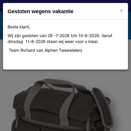
×
Gesloten wegens vakantie
Toggle
Beste klant,
MENU
navigation
Wij zijn gesloten van 28 -7-2026 t/m 10-8-2026. Vanaf
dinsdag 11-8-2026 staan wij weer voor u klaar.
Team Richard van Alphen Tweewielers
Tas Basil weekend d'azur zand
canvas 23l