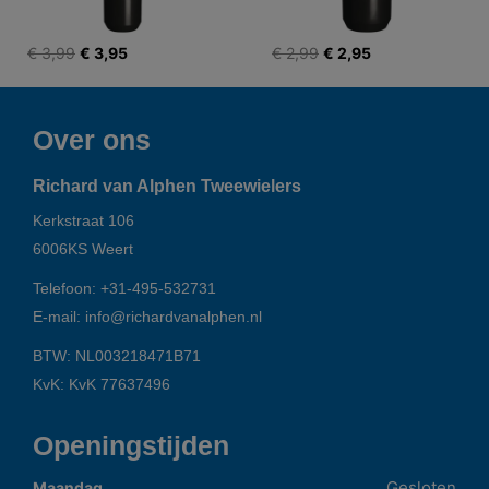
€ 3,99
€ 3,95
€ 2,99
€ 2,95
Over ons
Richard van Alphen Tweewielers
Kerkstraat 106
6006KS
Weert
Telefoon:
+31-495-532731
E-mail:
info@richardvanalphen.nl
BTW: NL003218471B71
KvK: KvK 77637496
Openingstijden
Gesloten
Maandag