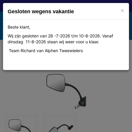
×
Gesloten wegens vakantie
Toggle
Beste klant,
MENU
navigation
Wij zijn gesloten van 28 -7-2026 t/m 10-8-2026. Vanaf
dinsdag 11-8-2026 staan wij weer voor u klaar.
Team Richard van Alphen Tweewielers
Spiegel espion Zefal schw 80 gr.
lenkerende flex