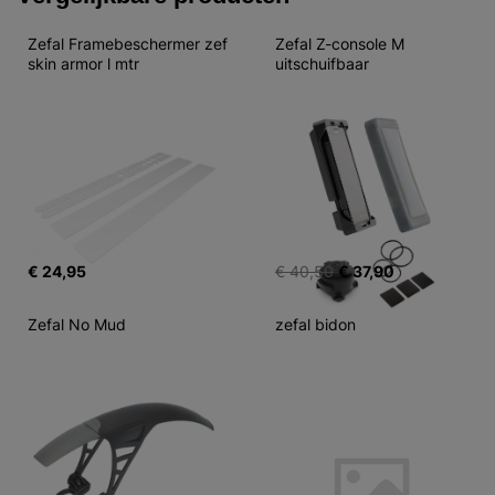
Zefal Framebeschermer zef 
Zefal Z-console M 
skin armor l mtr
uitschuifbaar
€ 24,95
€ 40,50
€ 37,90
Zefal No Mud
zefal bidon