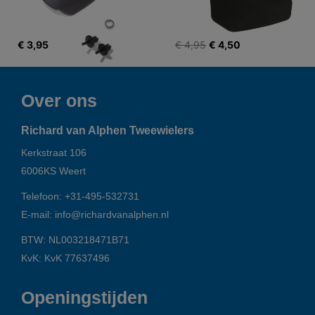
€ 3,95
€ 4,95
€ 4,50
Over ons
Richard van Alphen Tweewielers
Kerkstraat 106
6006KS
Weert
Telefoon:
+31-495-532731
E-mail:
info@richardvanalphen.nl
BTW: NL003218471B71
KvK: KvK 77637496
Openingstijden