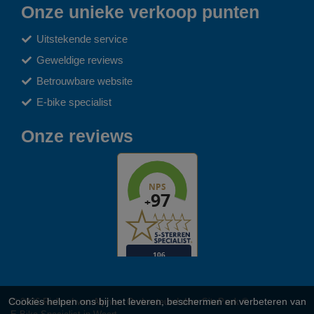
Onze unieke verkoop punten
Uitstekende service
Geweldige reviews
Betrouwbare website
E-bike specialist
Onze reviews
Cookies helpen ons bij het leveren, beschermen en verbeteren van
© 2026 Richard van Alphen. Ondersteund door
SitePack ®