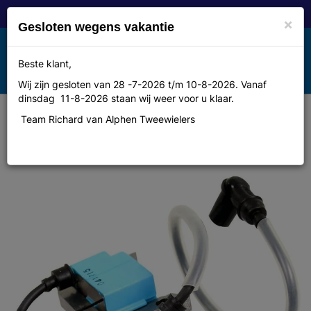
×
Gesloten wegens vakantie
Toggle
Beste klant,
MENU
navigation
Wij zijn gesloten van 28 -7-2026 t/m 10-8-2026. Vanaf
dinsdag 11-8-2026 staan wij weer voor u klaar.
Team Richard van Alphen Tweewielers
Spartamet Spartam ontst spoel
o/m bl imi