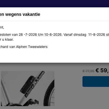
en wegens vakantie
nt,
 gesloten van 28 -7-2026 t/m 10-8-2026. Vanaf dinsdag 11-8-2026 st
Over ons
Aanbiedingen
Werkplaats
Contact
 u klaar.
hard van Alphen Tweewielers
ordo
€ 59
€ 77,35