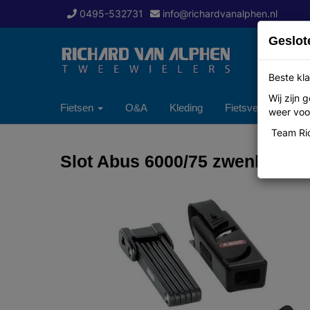
0495-532731
info@richardvanalphen.nl
Geslot
Beste kla
Wij zijn
Fietsen
O&A
Kleding
Fietsverzekering
weer voor
Team Ric
Slot Abus 6000/75 zwenk zw b