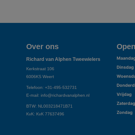
Over ons
Open
Maanda
Richard van Alphen Tweewielers
Dinsdag
Kerkstraat 106
Woensd
6006KS
Weert
Donderd
Telefoon:
+31-495-532731
Vrijdag
E-mail:
info@richardvanalphen.nl
Zaterda
BTW: NL003218471B71
Zondag
KvK: KvK 77637496