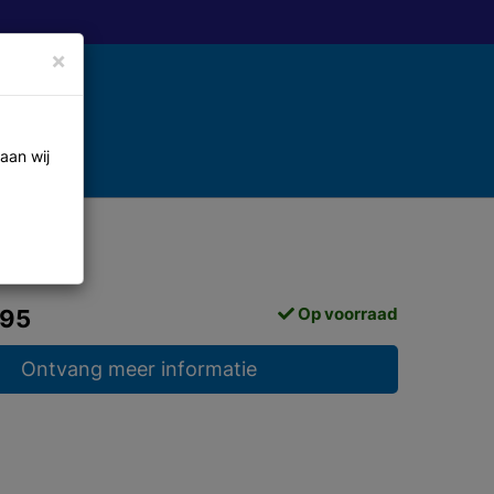
×
aan wij
Op voorraad
,95
Ontvang meer informatie