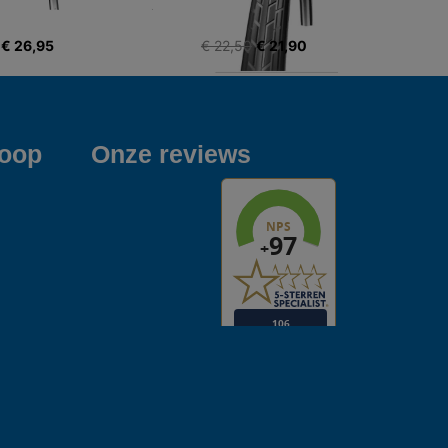
€ 26,95
€ 22,50
€ 21,90
koop
Onze reviews