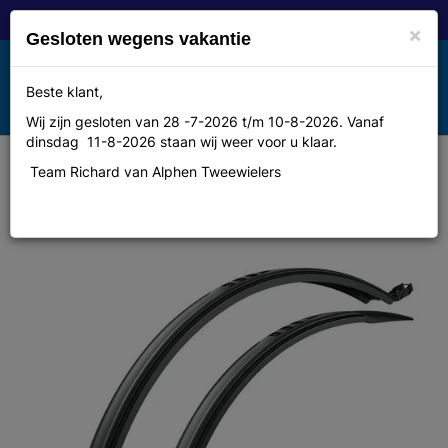
×
Gesloten wegens vakantie
Toggle
Beste klant,
MENU
navigation
Wij zijn gesloten van 28 -7-2026 t/m 10-8-2026. Vanaf
dinsdag 11-8-2026 staan wij weer voor u klaar.
Team Richard van Alphen Tweewielers
Sks Spatbord set velo 47 trekking
28 zwart