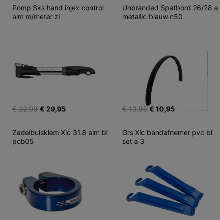
Pomp Sks hand injex control 
Unbranded Spatbord 26/28 a 
alm m/meter zi
metallic blauw n50
€ 32,99
€ 29,95
€ 13,95
€ 10,95
Zadelbuisklem Xlc 31.8 alm bl 
Grs Xlc bandafnemer pvc bl 
pcb05
set a 3