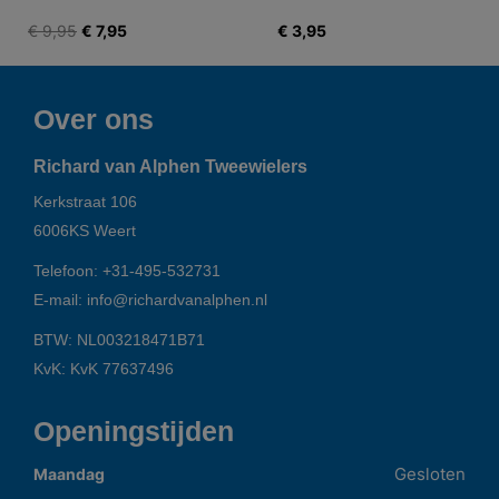
€ 9,95
€ 7,95
€ 3,95
Over ons
Richard van Alphen Tweewielers
Kerkstraat 106
6006KS
Weert
Telefoon:
+31-495-532731
E-mail:
info@richardvanalphen.nl
BTW: NL003218471B71
KvK: KvK 77637496
Openingstijden
Gesloten
Maandag