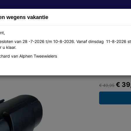
en wegens vakantie
nt,
 gesloten van 28 -7-2026 t/m 10-8-2026. Vanaf dinsdag 11-8-2026 st
Over ons
Aanbiedingen
Werkplaats
Contact
 u klaar.
hard van Alphen Tweewielers
lack edition
€ 39
€ 49,95