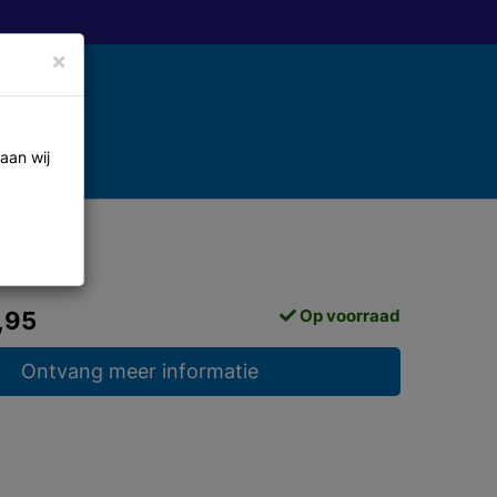
×
aan wij
Op voorraad
,95
Ontvang meer informatie