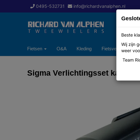
0495-532731
info@richardvanalphen.nl
Geslot
Beste kla
Wij zijn
Fietsen
O&A
Kleding
Fietsverzekering
weer voor
Team Ric
Sigma Verlichtingsset kalmit b