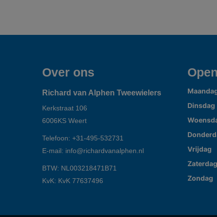
Over ons
Open
Maanda
Richard van Alphen Tweewielers
Dinsdag
Kerkstraat 106
Woensd
6006KS
Weert
Donderd
Telefoon:
+31-495-532731
Vrijdag
E-mail:
info@richardvanalphen.nl
Zaterda
BTW: NL003218471B71
Zondag
KvK: KvK 77637496