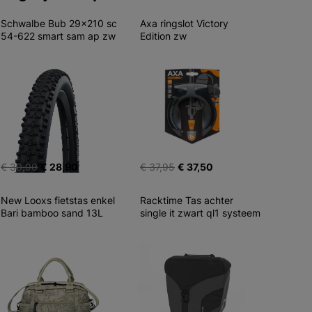
Schwalbe Bub 29x210 sc 
Axa ringslot Victory 
54-622 smart sam ap zw
Edition zw
€ 30,90
€ 28,90
€ 37,95
€ 37,50
New Looxs fietstas enkel 
Racktime Tas achter 
Bari bamboo sand 13L
single it zwart ql1 systeem