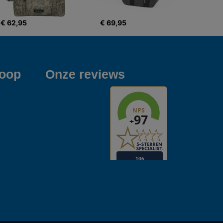
€ 62,95
€ 69,95
koop
Onze reviews