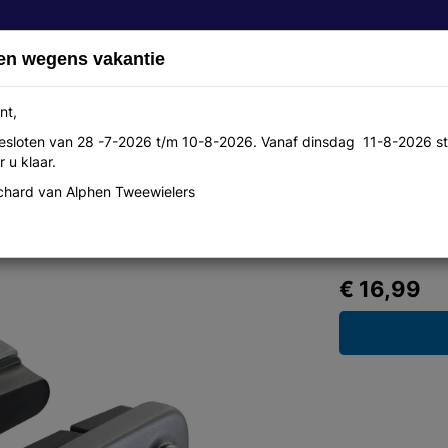
en wegens vakantie
nt,
 gesloten van 28 -7-2026 t/m 10-8-2026. Vanaf dinsdag 11-8-2026 st
Over ons
Aanbiedingen
Werkplaats
Contact
 u klaar.
hard van Alphen Tweewielers
.Ultegra zilver BR-6700 Y8G698080
€ 16,99