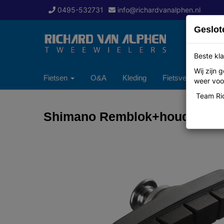
0495-532731
info@richardvanalphen.nl
Geslot
Beste kla
Wij zijn
Fietsen
O&A
Kleding
Fietsverzekering
weer voor
Team Ric
Shimano Remblok+houder Shim