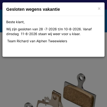
×
Gesloten wegens vakantie
Toggle
Beste klant,
MENU
navigation
Wij zijn gesloten van 28 -7-2026 t/m 10-8-2026. Vanaf
dinsdag 11-8-2026 staan wij weer voor u klaar.
Team Richard van Alphen Tweewielers
Shimano Remblok set disc xt g03s
br-m785 metal