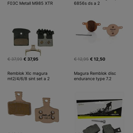
F03C Metall M985 XTR
6856s ds a 2
€ 37,99
€ 37,95
€ 12,95
€ 12,50
Remblok Xlc magura 
Magura Remblok disc 
mt2/4/6/8 sint set a 2
endurance type 7.2