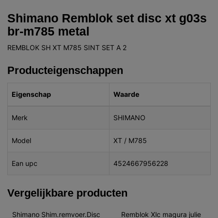
Shimano Remblok set disc xt g03s
br-m785 metal
REMBLOK SH XT M785 SINT SET A 2
Producteigenschappen
Eigenschap
Waarde
Merk
SHIMANO
Model
XT / M785
Ean upc
4524667956228
Vergelijkbare producten
Shimano Shim.remvoer.Disc 
Remblok Xlc magura julie 