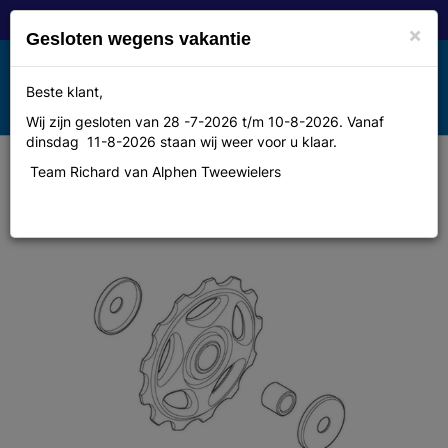
×
Gesloten wegens vakantie
Toggle
Beste klant,
MENU
navigation
Wij zijn gesloten van 28 -7-2026 t/m 10-8-2026. Vanaf
dinsdag 11-8-2026 staan wij weer voor u klaar.
Team Richard van Alphen Tweewielers
Shimano Derailleurwiel set bov.&
ond. rd-m410