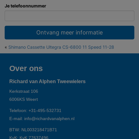
Je telefoonnummer
Ontvang meer informatie
«
Shimano Cassette Ultegra CS-6800 11 Speed 11-28
Over ons
Richard van Alphen Tweewielers
Kerkstraat 106
6006KS
Weert
Telefoon:
+31-495-532731
E-mail:
info@richardvanalphen.nl
BTW: NL003218471B71
KvK: KvK 77637496