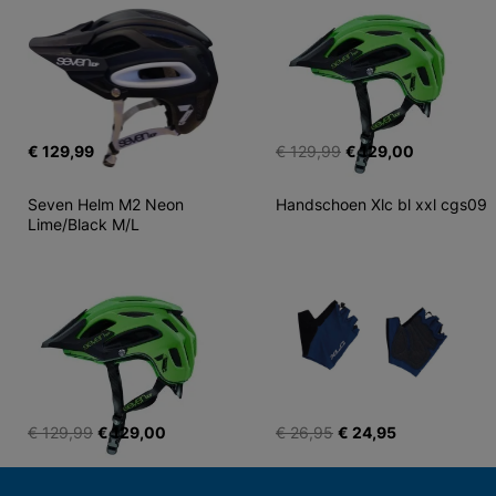
€ 129,99
€ 129,99
€ 129,00
Seven Helm M2 Neon 
Handschoen Xlc bl xxl cgs09
Lime/Black M/L
€ 129,99
€ 129,00
€ 26,95
€ 24,95