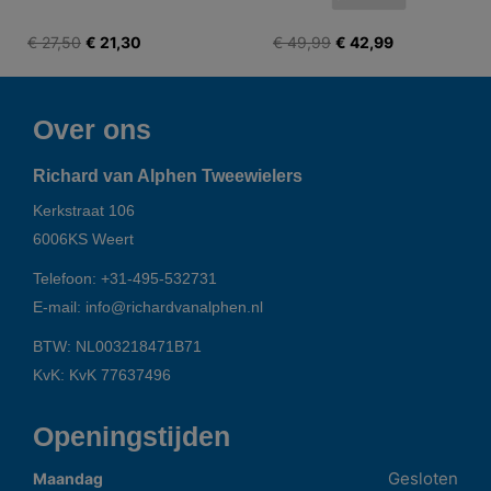
€ 27,50
€ 21,30
€ 49,99
€ 42,99
Over ons
Richard van Alphen Tweewielers
Kerkstraat 106
6006KS
Weert
Telefoon:
+31-495-532731
E-mail:
info@richardvanalphen.nl
BTW: NL003218471B71
KvK: KvK 77637496
Openingstijden
Gesloten
Maandag