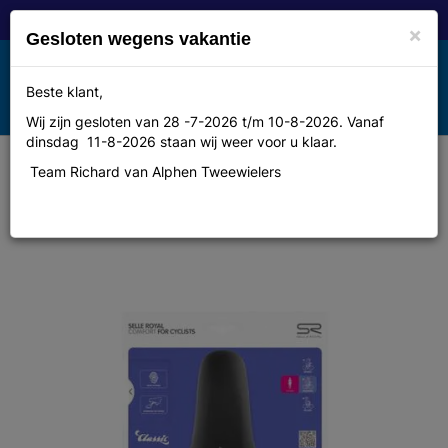
×
Gesloten wegens vakantie
Toggle
Beste klant,
MENU
navigation
Wij zijn gesloten van 28 -7-2026 t/m 10-8-2026. Vanaf
dinsdag 11-8-2026 staan wij weer voor u klaar.
Team Richard van Alphen Tweewielers
Selle Royal zadel Freeway Fit
Moderate dames zwart