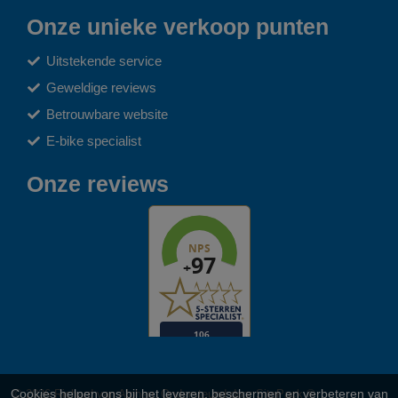
Onze unieke verkoop punten
Uitstekende service
Geweldige reviews
Betrouwbare website
E-bike specialist
Onze reviews
Cookies helpen ons bij het leveren, beschermen en verbeteren van
© 2026 Richard van Alphen. Ondersteund door
SitePack ®