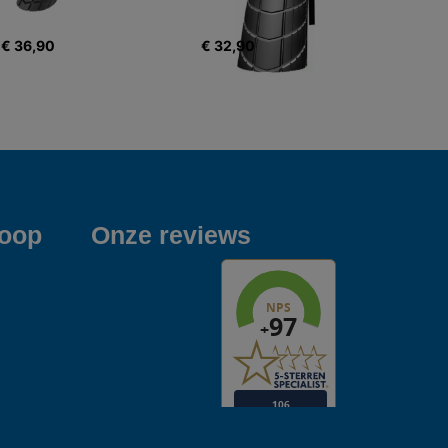
€ 36,90
€ 32,90
koop
Onze reviews