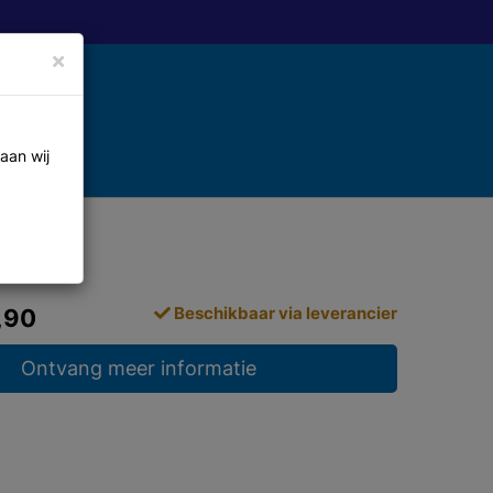
×
aan wij
Beschikbaar via leverancier
,90
Ontvang meer informatie