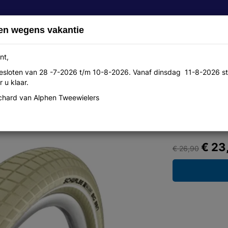
en wegens vakantie
nt,
 gesloten van 28 -7-2026 t/m 10-8-2026. Vanaf dinsdag 11-8-2026 st
Over ons
Aanbiedingen
Werkplaats
Contact
 u klaar.
hard van Alphen Tweewielers
 R cr
€ 23
€ 26,90