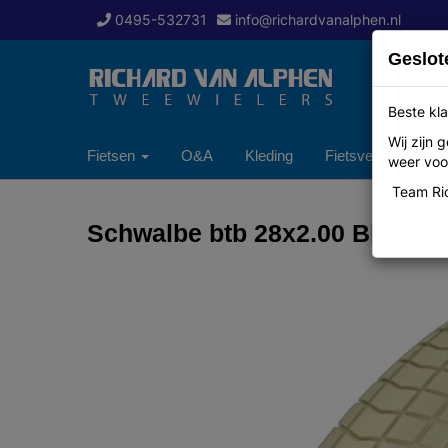
0495-532731
info@richardvanalphen.nl
Geslot
Beste kla
Wij zijn
Fietsen
O&A
Kleding
Fietsverzekering
weer voor
Team Ric
Schwalbe btb 28x2.00 Big Ben