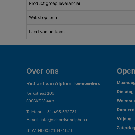
Product groep leverancier
Webshop item
Land van herkomst
Over ons
Open
Maanda
Richard van Alphen Tweewielers
Dinsdag
Kerkstraat 106
Woensd
6006KS
Weert
Donderd
Telefoon:
+31-495-532731
Vrijdag
E-mail:
info@richardvanalphen.nl
Zaterda
BTW: NL003218471B71