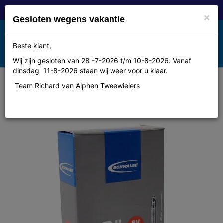
×
Gesloten wegens vakantie
Toggle
Beste klant,
MENU
navigation
Wij zijn gesloten van 28 -7-2026 t/m 10-8-2026. Vanaf
dinsdag 11-8-2026 staan wij weer voor u klaar.
Team Richard van Alphen Tweewielers
Schwalbe Bib 20x11/8-13/8-150 sc
sv (40) sv6