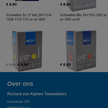
€ 8,90
€ 8,90
Schwalbe Sv 17 bib 28x11/4-
Schwalbe Bib 24x150-250 sc 
13/8-11/2-175 sc sv (60)
sv (40) sv10
€ 9,90
€ 8,90
€ 8,90
Over ons
Richard van Alphen Tweewielers
Kerkstraat 106
6006KS
Weert