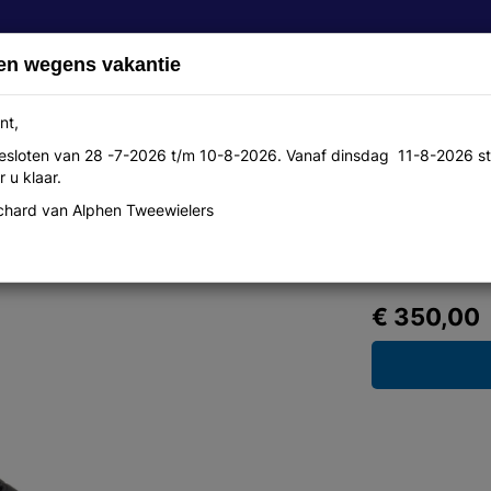
en wegens vakantie
nt,
 gesloten van 28 -7-2026 t/m 10-8-2026. Vanaf dinsdag 11-8-2026 st
Over ons
Aanbiedingen
Werkplaats
Contact
 u klaar.
hard van Alphen Tweewielers
at 45 black/red 2016
€ 350,00