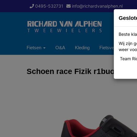
0495-532731
info@richardvanalphen.nl
Geslot
Beste kla
Wij zijn
Fietsen
O&A
Kleding
Fietsverzekering
weer voor
Team Ric
Schoen race Fizik r1buomo ma