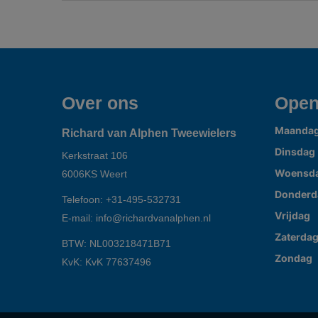
Over ons
Open
Maanda
Richard van Alphen Tweewielers
Dinsdag
Kerkstraat 106
Woensd
6006KS
Weert
Donderd
Telefoon:
+31-495-532731
Vrijdag
E-mail:
info@richardvanalphen.nl
Zaterda
BTW: NL003218471B71
Zondag
KvK: KvK 77637496