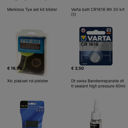
Merkloos Tye aid kit blister
Varta batt CR1616 lith 3V krt 
(1)
€ 16,95
€ 3,50
Xlc plakset rol pleister
Dt swiss Bandenreparatie dt 
tl sealant high pressure 60ml