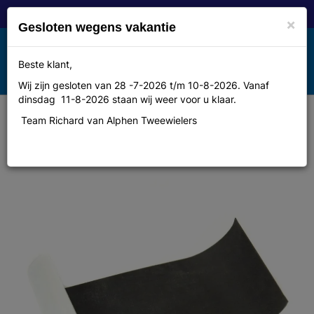
×
Gesloten wegens vakantie
Toggle
Beste klant,
MENU
navigation
Wij zijn gesloten van 28 -7-2026 t/m 10-8-2026. Vanaf
dinsdag 11-8-2026 staan wij weer voor u klaar.
Team Richard van Alphen Tweewielers
Rema tiptop Bandenreparatierol
los 7x20cm per 25 stuks in doosje