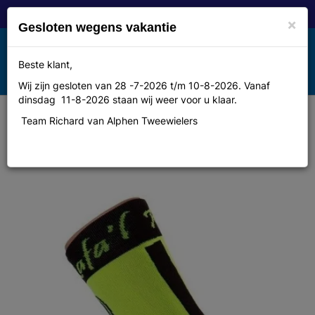
×
Gesloten wegens vakantie
Toggle
Beste klant,
MENU
navigation
Wij zijn gesloten van 28 -7-2026 t/m 10-8-2026. Vanaf
dinsdag 11-8-2026 staan wij weer voor u klaar.
Team Richard van Alphen Tweewielers
Rafa'l Celeste Yellow Fluo-Black
39-42