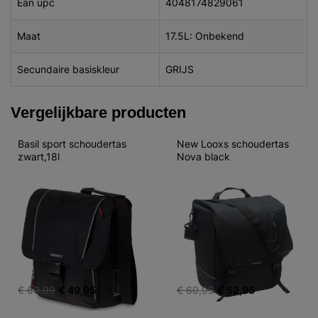
Ean upc
4048174829061
Maat
17.5L: Onbekend
Secundaire basiskleur
GRIJS
Vergelijkbare producten
Basil sport schoudertas 
New Looxs schoudertas 
zwart,18l
Nova black
€ 69,99
€ 49,95
€ 60,95
€ 52,95