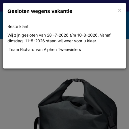
×
Gesloten wegens vakantie
Toggle
Beste klant,
MENU
navigation
Wij zijn gesloten van 28 -7-2026 t/m 10-8-2026. Vanaf
dinsdag 11-8-2026 staan wij weer voor u klaar.
Team Richard van Alphen Tweewielers
Racktime Tas rt liva schouder
zw/gry