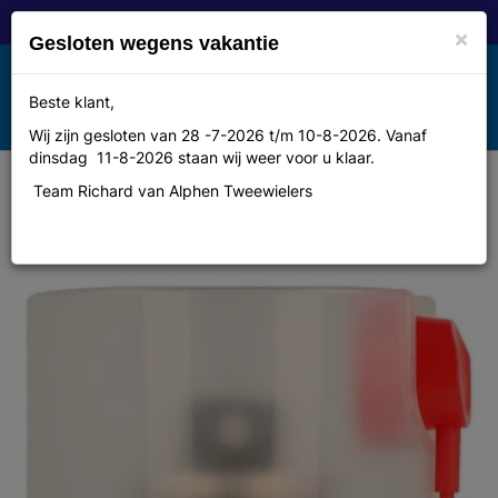
×
Gesloten wegens vakantie
Toggle
Beste klant,
MENU
navigation
Wij zijn gesloten van 28 -7-2026 t/m 10-8-2026. Vanaf
dinsdag 11-8-2026 staan wij weer voor u klaar.
Team Richard van Alphen Tweewielers
Olie Motip exc kettingspray sport
spb 400ml