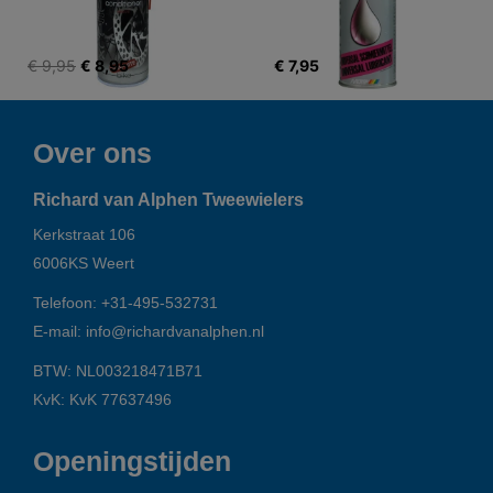
€ 9,95
€ 8,95
€ 7,95
Over ons
Richard van Alphen Tweewielers
Kerkstraat 106
6006KS
Weert
Telefoon:
+31-495-532731
E-mail:
info@richardvanalphen.nl
BTW: NL003218471B71
KvK: KvK 77637496
Openingstijden