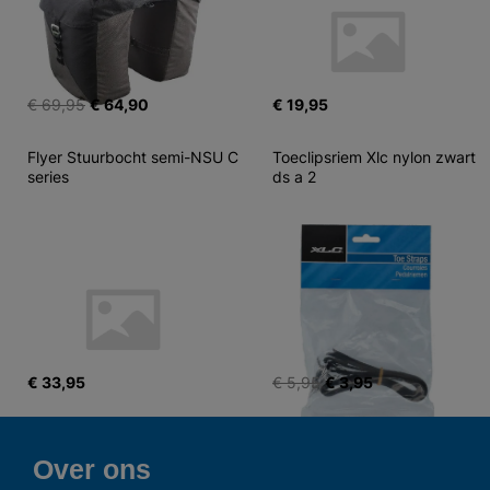
€ 69,95
€ 64,90
€ 19,95
Flyer Stuurbocht semi-NSU C 
Toeclipsriem Xlc nylon zwart 
series
ds a 2
€ 33,95
€ 5,95
€ 3,95
Over ons