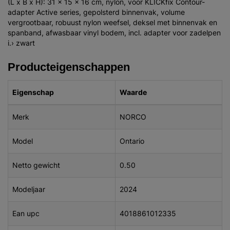
(L x B x H): 31 x 15 x 16 cm, nylon, voor KLICKfix Contour-
adapter Active series, gepolsterd binnenvak, volume
vergrootbaar, robuust nylon weefsel, deksel met binnenvak en
spanband, afwasbaar vinyl bodem, incl. adapter voor zadelpen
i.› zwart
Producteigenschappen
Eigenschap
Waarde
Merk
NORCO
Model
Ontario
Netto gewicht
0.50
Modeljaar
2024
Ean upc
4018861012335