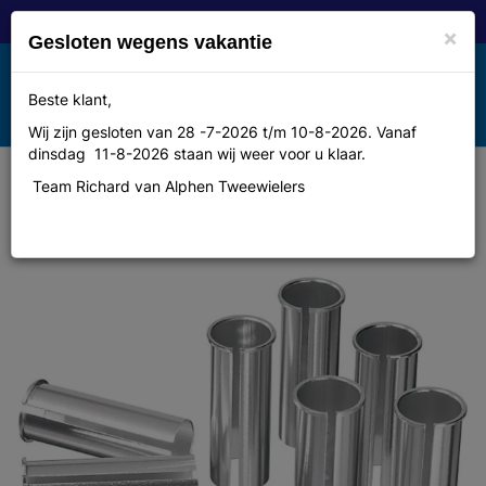
×
Gesloten wegens vakantie
Toggle
Beste klant,
MENU
navigation
Wij zijn gesloten van 28 -7-2026 t/m 10-8-2026. Vanaf
dinsdag 11-8-2026 staan wij weer voor u klaar.
Team Richard van Alphen Tweewielers
No name Zadelpenvulbus alm 27.2-
30.8 80mm