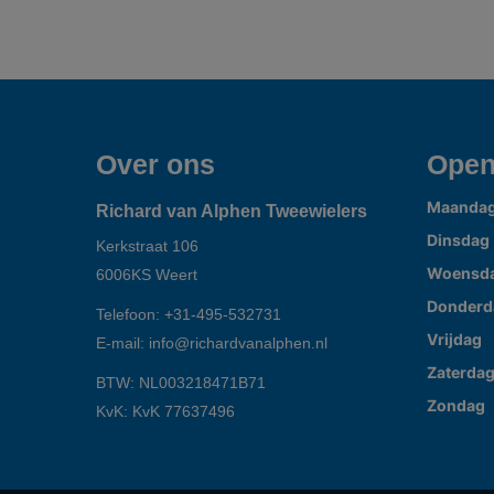
Over ons
Open
Maanda
Richard van Alphen Tweewielers
Dinsdag
Kerkstraat 106
Woensd
6006KS
Weert
Donderd
Telefoon:
+31-495-532731
Vrijdag
E-mail:
info@richardvanalphen.nl
Zaterda
BTW: NL003218471B71
Zondag
KvK: KvK 77637496