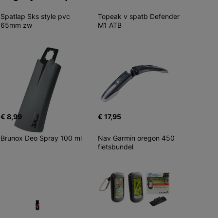
Spatlap Sks style pvc 
Topeak v spatb Defender 
65mm zw
M1 ATB
€ 8,99
€ 17,95
Brunox Deo Spray 100 ml
Nav Garmin oregon 450 
fietsbundel