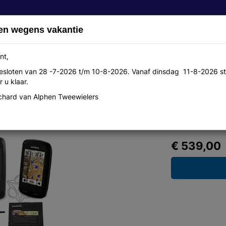
en wegens vakantie
nt,
 gesloten van 28 -7-2026 t/m 10-8-2026. Vanaf dinsdag 11-8-2026 st
Over ons
Aanbiedingen
Werkplaats
Contact
 u klaar.
hard van Alphen Tweewielers
del
€ 539,00