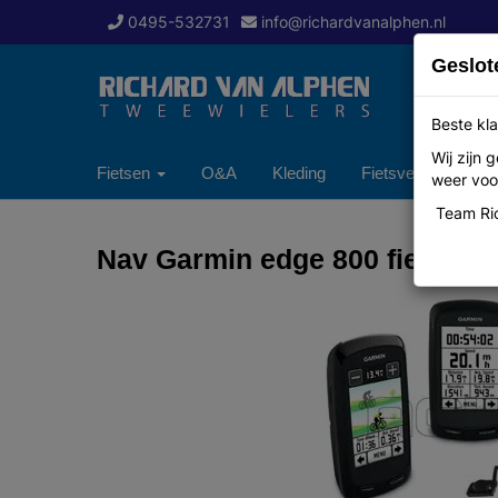
0495-532731
info@richardvanalphen.nl
Geslot
Beste kla
Wij zijn
Fietsen
O&A
Kleding
Fietsverzekering
weer voor
Team Ric
Nav Garmin edge 800 fietsbun