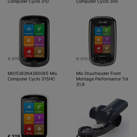
Computer Cyclo 310
Computer Cyclo 300
€ 279,99
€ 249,95
€ 219,99
€ 169,95
MIO5262N4290065 Mio 
Mio Stuurhouder Front 
Computer Cyclo 315HC
Montage Performance Tot 
31.8
€ 329,95
€ 34,99