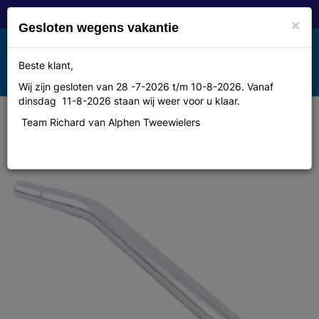
×
Gesloten wegens vakantie
Toggle
Beste klant,
MENU
navigation
Wij zijn gesloten van 28 -7-2026 t/m 10-8-2026. Vanaf
dinsdag 11-8-2026 staan wij weer voor u klaar.
Team Richard van Alphen Tweewielers
Merkloos Zadelpen kaars 25.4x310
bmx freestyle chroom