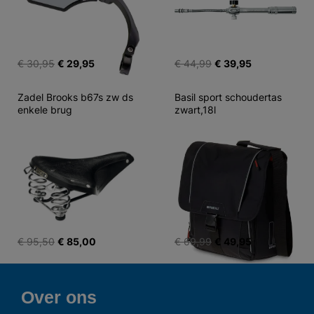
€ 30,95
€ 29,95
€ 44,99
€ 39,95
Zadel Brooks b67s zw ds 
Basil sport schoudertas 
enkele brug
zwart,18l
€ 95,50
€ 85,00
€ 69,99
€ 49,95
Over ons