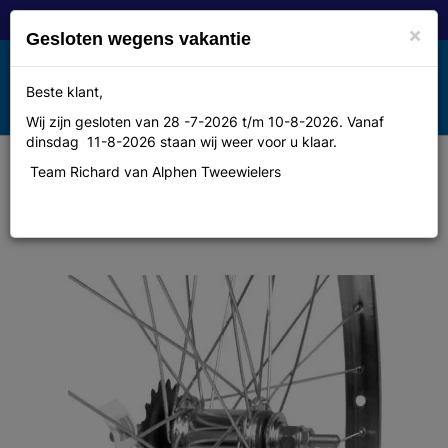
×
Gesloten wegens vakantie
Toggle
Beste klant,
MENU
navigation
Wij zijn gesloten van 28 -7-2026 t/m 10-8-2026. Vanaf
dinsdag 11-8-2026 staan wij weer voor u klaar.
Team Richard van Alphen Tweewielers
Merkloos Wiel a 28x13/8 chr
remnaaf sh ws33 32mm