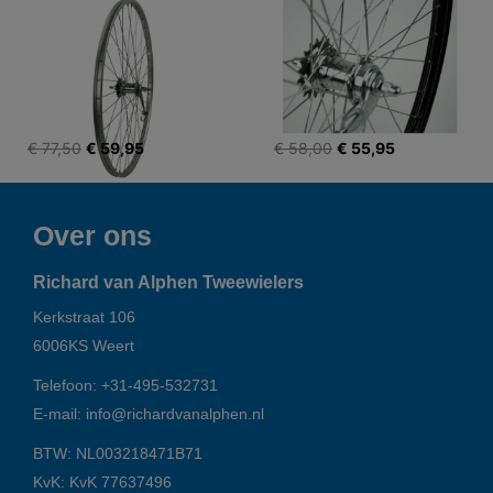
€ 77,50
€ 59,95
€ 58,00
€ 55,95
Over ons
Richard van Alphen Tweewielers
Kerkstraat 106
6006KS
Weert
Telefoon:
+31-495-532731
E-mail:
info@richardvanalphen.nl
BTW: NL003218471B71
KvK: KvK 77637496