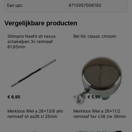
Ean upc
8715957008192
Vergelijkbare producten
Shimano Naafd sh nexus 
Bel Xlc classic chroom
schakelpen 3v remnaaf 
81.85mm
€ 6,95
€ 6,95
€ 5,95
Merkloos Wiel a 28x13/8 alm 
Merkloos Wiel a 28x11/2 
remnaaf sh as26 zi 25mm
remnaaf fav v38 zw 38mm