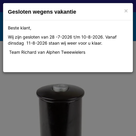
×
Gesloten wegens vakantie
Toggle
Beste klant,
MENU
navigation
Wij zijn gesloten van 28 -7-2026 t/m 10-8-2026. Vanaf
dinsdag 11-8-2026 staan wij weer voor u klaar.
Team Richard van Alphen Tweewielers
Merkloos Stuurpen ahead
verlengpen 11/8 imp zw