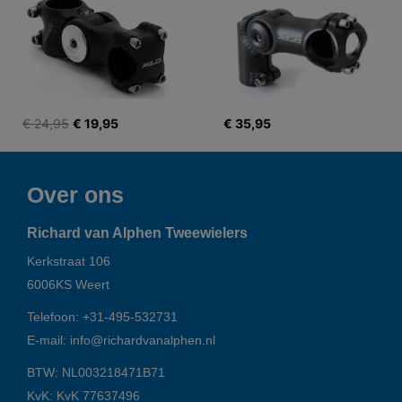
€ 24,95
€ 19,95
€ 35,95
Over ons
Richard van Alphen Tweewielers
Kerkstraat 106
6006KS
Weert
Telefoon:
+31-495-532731
E-mail:
info@richardvanalphen.nl
BTW: NL003218471B71
KvK: KvK 77637496