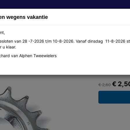
en wegens vakantie
nt,
 gesloten van 28 -7-2026 t/m 10-8-2026. Vanaf dinsdag 11-8-2026 st
Over ons
Aanbiedingen
Werkplaats
Contact
 u klaar.
hard van Alphen Tweewielers
 doorgezet zw
€ 2,5
€ 2,60