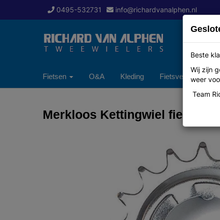
0495-532731
info@richardvanalphen.nl
Geslot
Beste kla
Wij zijn
Fietsen
O&A
Kleding
Fietsverzekering
weer voor
Team Ric
Merkloos Kettingwiel fiets 18t