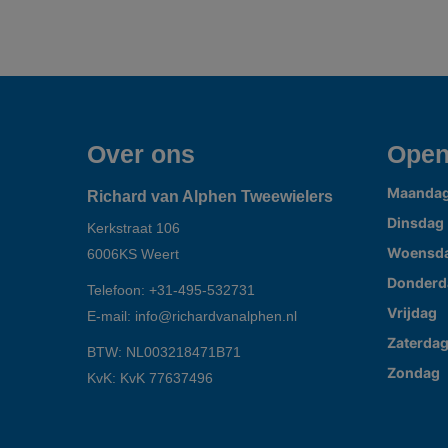
Over ons
Open
Maanda
Richard van Alphen Tweewielers
Dinsdag
Kerkstraat 106
Woensd
6006KS
Weert
Donderd
Telefoon:
+31-495-532731
Vrijdag
E-mail:
info@richardvanalphen.nl
Zaterda
BTW: NL003218471B71
Zondag
KvK: KvK 77637496