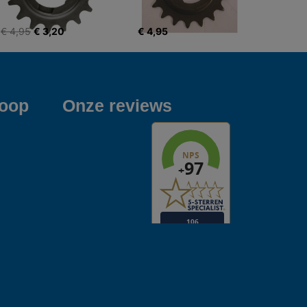
€ 4,95
€ 3,20
€ 4,95
koop
Onze reviews