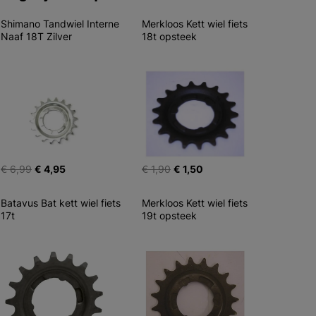
Shimano Tandwiel Interne 
Merkloos Kett wiel fiets 
Naaf 18T Zilver
18t opsteek
€ 6,99
€ 4,95
€ 1,90
€ 1,50
Batavus Bat kett wiel fiets 
Merkloos Kett wiel fiets 
17t
19t opsteek