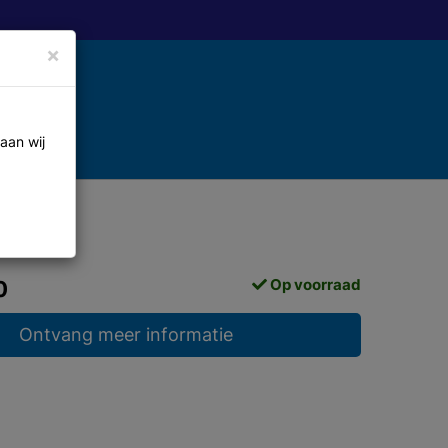
×
aan wij
Op voorraad
0
Ontvang meer informatie