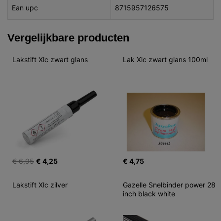
Ean upc
8715957126575
Vergelijkbare producten
Lakstift Xlc zwart glans
Lak Xlc zwart glans 100ml
€ 6,95
€ 4,25
€ 4,75
Lakstift Xlc zilver
Gazelle Snelbinder power 28 
inch black white