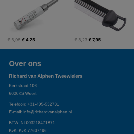
€ 6,95
€ 4,25
€ 8,23
€ 7,95
Over ons
Richard van Alphen Tweewielers
Kerkstraat 106
6006KS
Weert
Telefoon:
+31-495-532731
E-mail:
info@richardvanalphen.nl
BTW: NL003218471B71
KvK: KvK 77637496