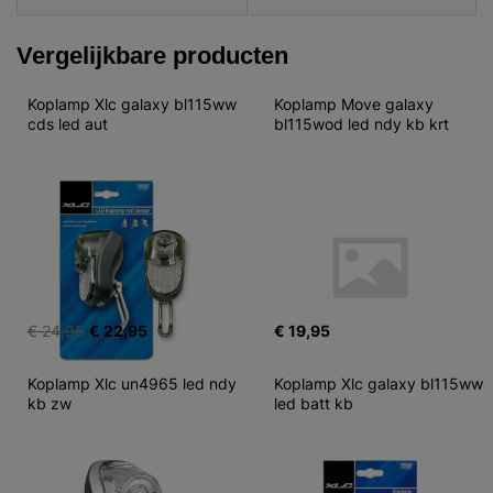
Vergelijkbare producten
Koplamp Xlc galaxy bl115ww 
Koplamp Move galaxy 
cds led aut
bl115wod led ndy kb krt
€ 24,95
€ 22,95
€ 19,95
Koplamp Xlc un4965 led ndy 
Koplamp Xlc galaxy bl115ww 
kb zw
led batt kb