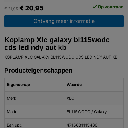
Op voorraad
€ 20,95
€ 21,95
Ontvang meer informatie
Koplamp Xlc galaxy bl115wodc
cds led ndy aut kb
KOPLAMP XLC GALAXY BL115WODC CDS LED NDY AUT KB
Producteigenschappen
Eigenschap
Waarde
Merk
XLC
Model
BL115WODC / Galaxy
Ean upc
4715681115436