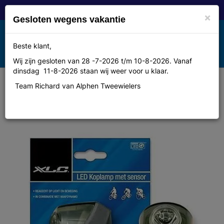
×
Gesloten wegens vakantie
Toggle
Beste klant,
MENU
navigation
Wij zijn gesloten van 28 -7-2026 t/m 10-8-2026. Vanaf
dinsdag 11-8-2026 staan wij weer voor u klaar.
Team Richard van Alphen Tweewielers
Koplamp Xlc galaxy bl115wodc
cds led ndy aut kb