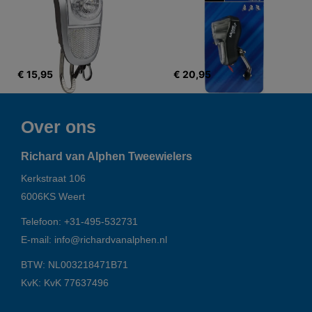
€ 15,95
€ 20,95
Over ons
Richard van Alphen Tweewielers
Kerkstraat 106
6006KS
Weert
Telefoon:
+31-495-532731
E-mail:
info@richardvanalphen.nl
BTW: NL003218471B71
KvK: KvK 77637496