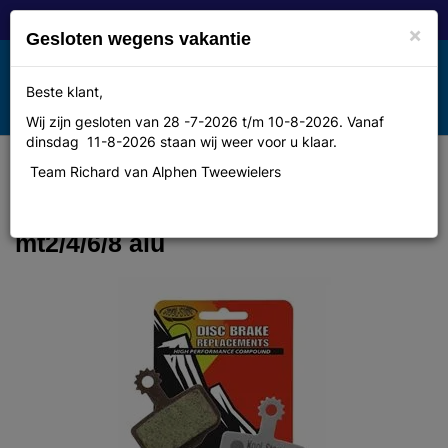
×
Gesloten wegens vakantie
Toggle
Beste klant,
MENU
navigation
Wij zijn gesloten van 28 -7-2026 t/m 10-8-2026. Vanaf
dinsdag 11-8-2026 staan wij weer voor u klaar.
Team Richard van Alphen Tweewielers
Koolstop
Pr.scheibenbremsbelaege magura
mt2/4/6/8 alu