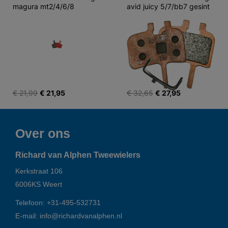
magura mt2/4/6/8
avid juicy 5/7/bb7 gesint
€ 21,99
€ 21,95
€ 32,65
€ 27,95
Over ons
Richard van Alphen Tweewielers
Kerkstraat 106
6006KS
Weert
Telefoon:
+31-495-532731
E-mail:
info@richardvanalphen.nl