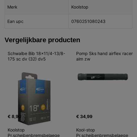
Merk
Koolstop
Ean upc
0760251080243
Vergelijkbare producten
Schwalbe Bib 18x11/4-13/8-
Pomp Sks hand airflex racer 
175 sc dv (32) dv5
alm zw
€ 8,90
€ 34,99
Koolstop 
Kool-stop 
Pr.scheibenbremsbelaege 
Pr.scheibenbremsbelaege 