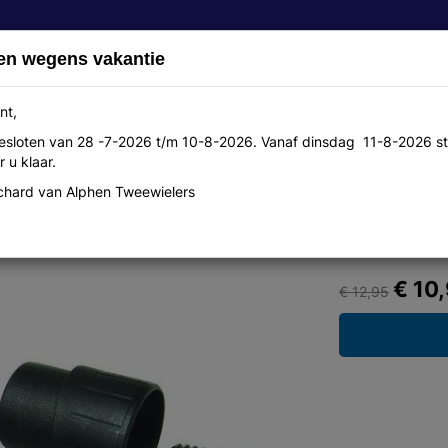
en wegens vakantie
nt,
 gesloten van 28 -7-2026 t/m 10-8-2026. Vanaf dinsdag 11-8-2026 st
Over ons
Aanbiedingen
Werkplaats
Contact
 u klaar.
hard van Alphen Tweewielers
e bag m met quad adapter 9x16cm max.
€ 10
€ 12,95