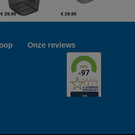
€ 29,95
€ 29,95
koop
Onze reviews