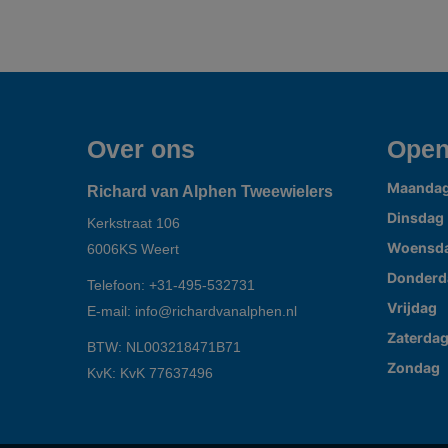
Over ons
Open
Maanda
Richard van Alphen Tweewielers
Dinsdag
Kerkstraat 106
Woensd
6006KS
Weert
Donderd
Telefoon:
+31-495-532731
Vrijdag
E-mail:
info@richardvanalphen.nl
Zaterda
BTW: NL003218471B71
Zondag
KvK: KvK 77637496