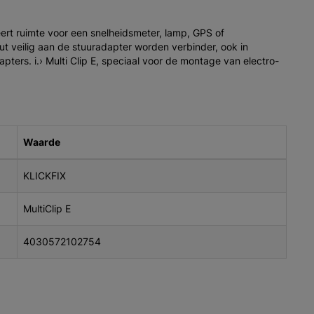
ëert ruimte voor een snelheidsmeter, lamp, GPS of
t veilig aan de stuuradapter worden verbinder, ook in
ters. i.› Multi Clip E, speciaal voor de montage van electro-
Waarde
KLICKFIX
MultiClip E
4030572102754