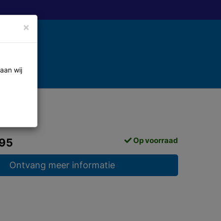
×
aan wij
Op voorraad
,95
Ontvang meer informatie