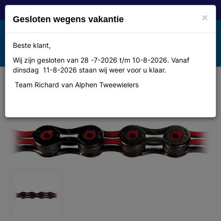
×
Gesloten wegens vakantie
Toggle
Beste klant,
MENU
navigation
Wij zijn gesloten van 28 -7-2026 t/m 10-8-2026. Vanaf
dinsdag 11-8-2026 staan wij weer voor u klaar.
Team Richard van Alphen Tweewielers
Ketting Kmc 11/128 x10 color zwart
rood superlight