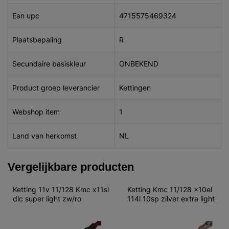
Ean upc
4715575469324
Plaatsbepaling
R
Secundaire basiskleur
ONBEKEND
Product groep leverancier
Kettingen
Webshop item
1
Land van herkomst
NL
Vergelijkbare producten
Ketting 11v 11/128 Kmc x11sl 
Ketting Kmc 11/128 x10el 
dlc super light zw/ro
114l 10sp zilver extra light