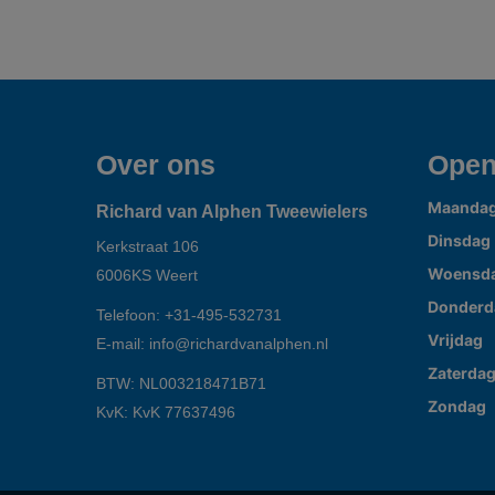
Over ons
Open
Maanda
Richard van Alphen Tweewielers
Dinsdag
Kerkstraat 106
Woensd
6006KS
Weert
Donderd
Telefoon:
+31-495-532731
Vrijdag
E-mail:
info@richardvanalphen.nl
Zaterda
BTW: NL003218471B71
Zondag
KvK: KvK 77637496