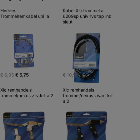
Elvedes 
Kabel Xlc trommel a 
Trommelremkabel uni  a
6269sp univ rvs tap inb 
sleut
€ 6,95
€ 5,75
€ 10,95
€ 9,75
Xlc remhandels 
Xlc remhandels 
trommel/nexus zilv.krt a 2
trommel/nexus zwart krt 
a 2