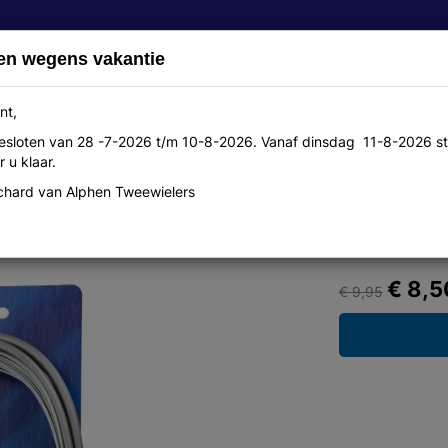
en wegens vakantie
nt,
 gesloten van 28 -7-2026 t/m 10-8-2026. Vanaf dinsdag 11-8-2026 st
Over ons
Aanbiedingen
Werkplaats
Contact
 u klaar.
hard van Alphen Tweewielers
 tap schr zilver
€ 8,5
€ 9,95