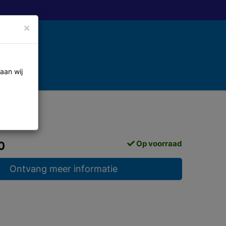
×
aan wij
Op voorraad
0
Ontvang meer informatie