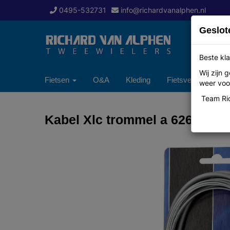
0495-532731
info@richardvanalphen.nl
Geslot
Beste kla
Wij zijn
Fietsen
O&A
Kleding
Fietsverzekering
weer voor
Team Ric
Kabel Xlc trommel a 6269z univ