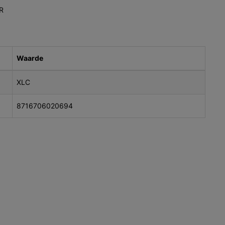
R
Waarde
XLC
8716706020694