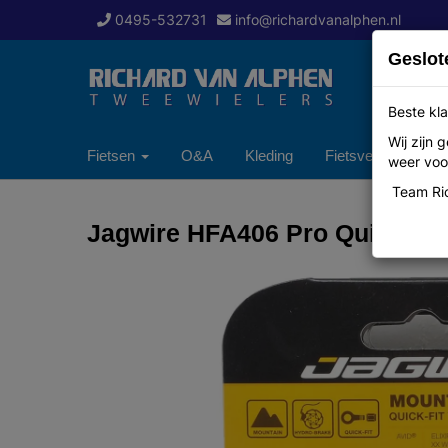
0495-532731
info@richardvanalphen.nl
Geslot
Beste kla
Wij zijn
Fietsen
O&A
Kleding
Fietsverzekering
weer voor
Team Ric
Jagwire HFA406 Pro Quick-Fit