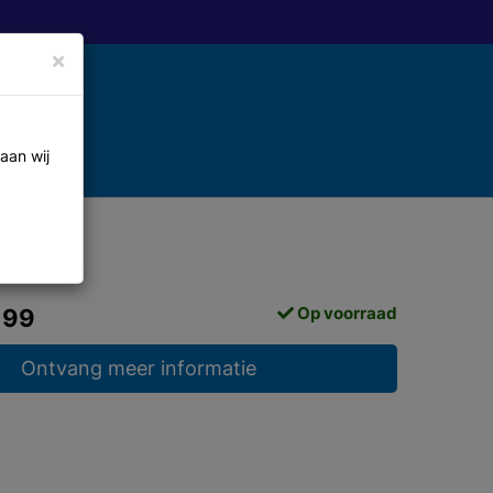
×
aan wij
Op voorraad
,99
Ontvang meer informatie