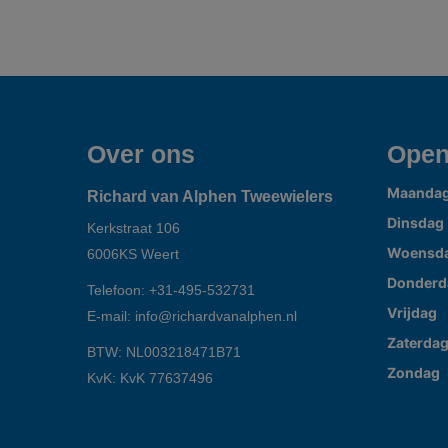
Over ons
Open
Maanda
Richard van Alphen Tweewielers
Dinsdag
Kerkstraat 106
Woensd
6006KS
Weert
Donderd
Telefoon:
+31-495-532731
Vrijdag
E-mail:
info@richardvanalphen.nl
Zaterda
BTW: NL003218471B71
Zondag
KvK: KvK 77637496