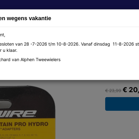
en wegens vakantie
nt,
 gesloten van 28 -7-2026 t/m 10-8-2026. Vanaf dinsdag 11-8-2026 st
Over ons
Aanbiedingen
Werkplaats
Contact
 u klaar.
hard van Alphen Tweewielers
 Adapter, Magura MT
€ 20
€ 23,99