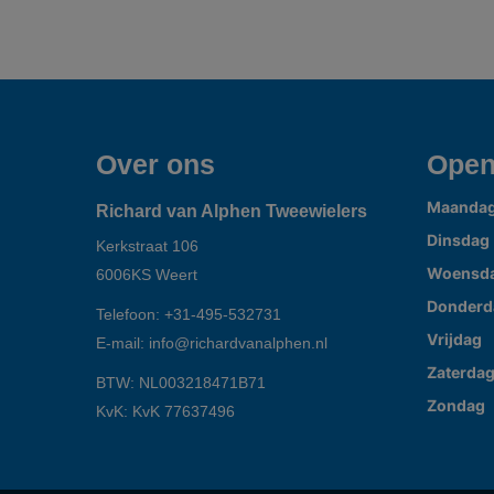
Over ons
Open
Maanda
Richard van Alphen Tweewielers
Dinsdag
Kerkstraat 106
Woensd
6006KS
Weert
Donderd
Telefoon:
+31-495-532731
Vrijdag
E-mail:
info@richardvanalphen.nl
Zaterda
BTW: NL003218471B71
Zondag
KvK: KvK 77637496