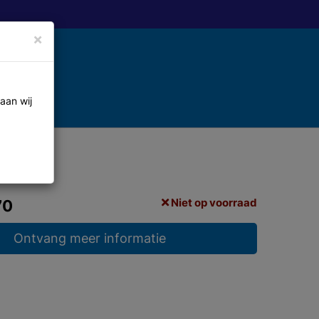
×
aan wij
Niet op voorraad
70
Ontvang meer informatie