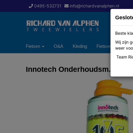
0495-532731
info@richardvanalphen.nl
Geslot
Beste kla
Wij zijn
Fietsen
O&A
Kleding
Fietsverzekering
weer voor
Team Ric
Innotech Onderhoudsm.innobik