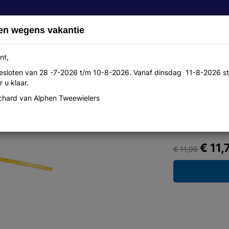
en wegens vakantie
nt,
 gesloten van 28 -7-2026 t/m 10-8-2026. Vanaf dinsdag 11-8-2026 st
Over ons
Aanbiedingen
Werkplaats
Contact
 u klaar.
hard van Alphen Tweewielers
e kettingspray 105 200ml
€ 11,
€ 11,95