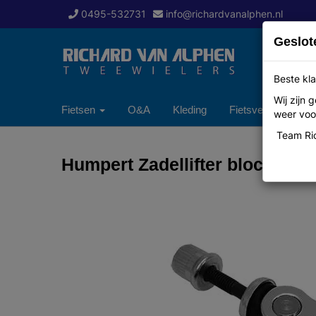
0495-532731
info@richardvanalphen.nl
Geslot
Beste kla
Wij zijn
Fietsen
O&A
Kleding
Fietsverzekering
weer voor
Team Ric
Humpert Zadellifter blocage 6x