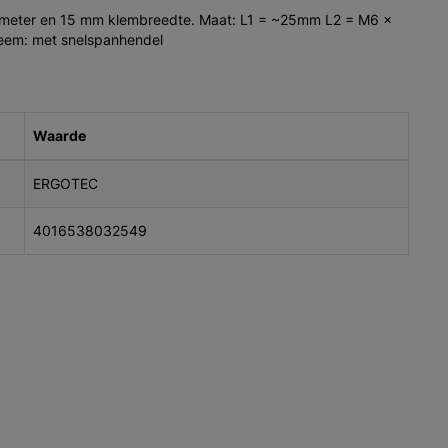
ameter en 15 mm klembreedte. Maat: L1 = ~25mm L2 = M6 x
eem: met snelspanhendel
Waarde
ERGOTEC
4016538032549