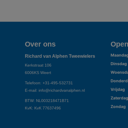
Over ons
Open
Maanda
Richard van Alphen Tweewielers
Dinsdag
Kerkstraat 106
Woensd
6006KS
Weert
Donderd
Telefoon:
+31-495-532731
Vrijdag
E-mail:
info@richardvanalphen.nl
Zaterda
BTW: NL003218471B71
Zondag
KvK: KvK 77637496