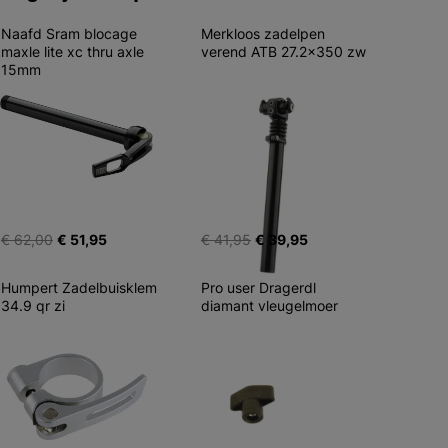
Naafd Sram blocage 
Merkloos zadelpen 
maxle lite xc thru axle 
verend ATB 27.2x350 zw
15mm
€ 62,00
€ 51,95
€ 41,95
€ 39,95
Humpert Zadelbuisklem 
Pro user Dragerdl 
34.9 qr zi
diamant vleugelmoer