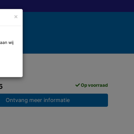
×
aan wij
Op voorraad
5
Ontvang meer informatie