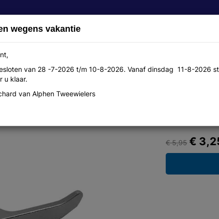
en wegens vakantie
nt,
 gesloten van 28 -7-2026 t/m 10-8-2026. Vanaf dinsdag 11-8-2026 st
Over ons
Aanbiedingen
Werkplaats
Contact
 u klaar.
hard van Alphen Tweewielers
55 alm zilver
€ 3,2
€ 5,95