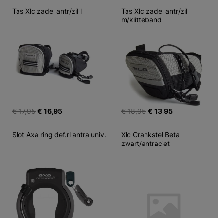
Tas Xlc zadel antr/zil l
Tas Xlc zadel antr/zil 
m/klitteband
€ 17,95
€ 16,95
€ 18,95
€ 13,95
Slot Axa ring def.rl antra univ.
Xlc Crankstel Beta 
zwart/antraciet