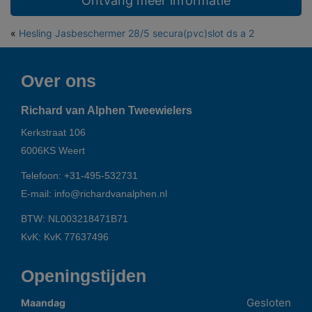
Ontvang meer informatie
«
Hesling Jasbeschermer 28/5 secura(pvc)slot ds a 2
Over ons
Richard van Alphen Tweewielers
Kerkstraat 106
6006KS
Weert
Telefoon:
+31-495-532731
E-mail:
info@richardvanalphen.nl
BTW: NL003218471B71
KvK: KvK 77637496
Openingstijden
Gesloten
Maandag