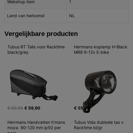
Webshop item
1
Land van herkomst
NL
Vergelijkbare producten
Tubus RT Talis voor Racktime 
Herrmans koplamp H-Black 
black/grey
MR8 6-12v E-bike
€ 69,95
€ 59,90
€ 55,00
Herrmans Handvatten h'mans 
Tubus Vida dubbele tas v 
moza  90-120 mm ip50 per 
Racktime bl/gr
paar