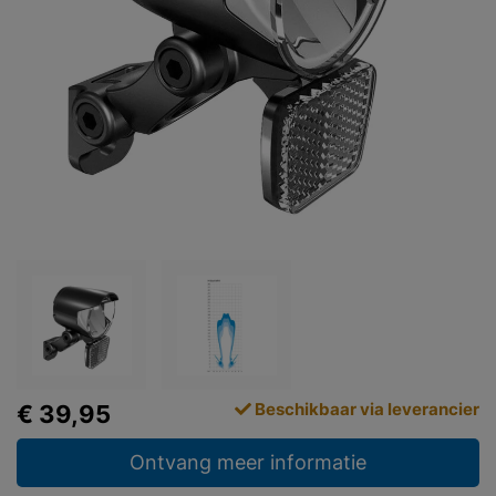
Beschikbaar via leverancier
€ 39,95
Ontvang meer informatie