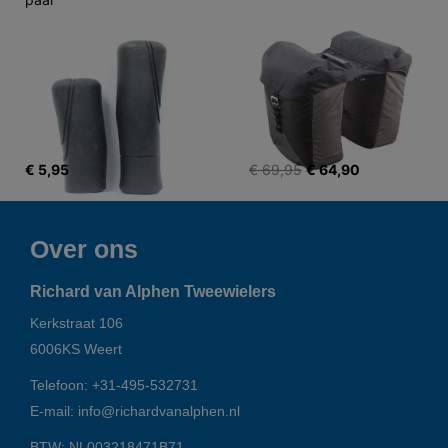
€ 5,95
€ 69,95
€ 64,90
Over ons
Richard van Alphen Tweewielers
Kerkstraat 106
6006KS
Weert
Telefoon:
+31-495-532731
E-mail:
info@richardvanalphen.nl
BTW: NL003218471B71