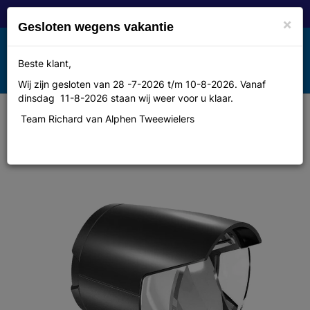
×
Gesloten wegens vakantie
Toggle
Beste klant,
MENU
navigation
Wij zijn gesloten van 28 -7-2026 t/m 10-8-2026. Vanaf
dinsdag 11-8-2026 staan wij weer voor u klaar.
Team Richard van Alphen Tweewielers
Herrmans koplamp H-Black MR4 6-
12v E-bike