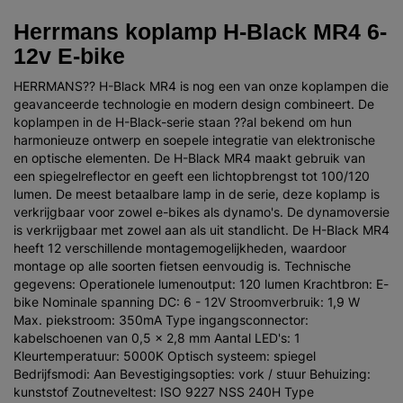
Herrmans koplamp H-Black MR4 6-
12v E-bike
HERRMANS?? H-Black MR4 is nog een van onze koplampen die
geavanceerde technologie en modern design combineert. De
koplampen in de H-Black-serie staan ??al bekend om hun
harmonieuze ontwerp en soepele integratie van elektronische
en optische elementen. De H-Black MR4 maakt gebruik van
een spiegelreflector en geeft een lichtopbrengst tot 100/120
lumen. De meest betaalbare lamp in de serie, deze koplamp is
verkrijgbaar voor zowel e-bikes als dynamo's. De dynamoversie
is verkrijgbaar met zowel aan als uit standlicht. De H-Black MR4
heeft 12 verschillende montagemogelijkheden, waardoor
montage op alle soorten fietsen eenvoudig is. Technische
gegevens: Operationele lumenoutput: 120 lumen Krachtbron: E-
bike Nominale spanning DC: 6 - 12V Stroomverbruik: 1,9 W
Max. piekstroom: 350mA Type ingangsconnector:
kabelschoenen van 0,5 x 2,8 mm Aantal LED's: 1
Kleurtemperatuur: 5000K Optisch systeem: spiegel
Bedrijfsmodi: Aan Bevestigingsopties: vork / stuur Behuizing:
kunststof Zoutneveltest: ISO 9227 NSS 240H Type